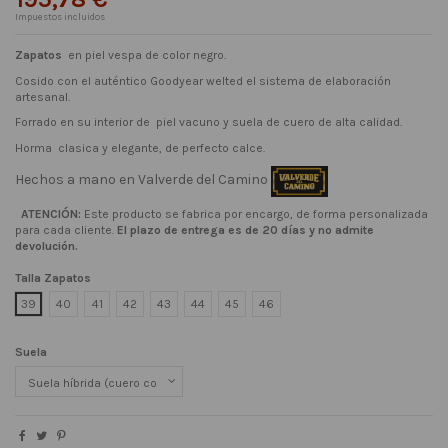
Impuestos incluidos
Zapatos
en piel vespa de color negro.
Cosido con el auténtico Goodyear welted el sistema de elaboración
artesanal.
Forrado en su interior de piel vacuno y s
uela de cuero de alta calidad.
Horma clasica y elegante, de perfecto calce.
Hechos a mano en Valverde del Camino
ATENCIÓN:
Este producto se fabrica por encargo, de forma personalizada
para cada cliente.
El plazo de entrega es de 20 días y no admite
devolución.
Talla Zapatos
39
40
41
42
43
44
45
46
Suela