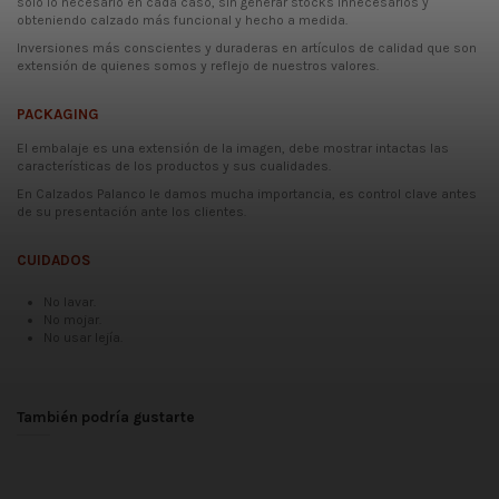
solo lo necesario en cada caso, sin generar stocks innecesarios y
obteniendo calzado más funcional y hecho a medida.
Inversiones más conscientes y duraderas en artículos de calidad que son
extensión de quienes somos y reflejo de nuestros valores.
PACKAGING
El embalaje es una extensión de la imagen, debe mostrar intactas las
características de los productos y sus cualidades.
En Calzados Palanco le damos mucha importancia, es control clave antes
de su presentación ante los clientes.
CUIDADOS
No lavar.
No mojar.
No usar lejía.
Fecha disponible:
2021-04-20
No reviews
También podría gustarte