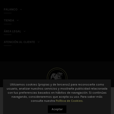
PALANCO
TIENDA
ÁREA LEGAL
ATENCIÓN AL CLIENTE
Utilizamos cookies (propias y de terceros) para reconocerte como
usuario, analizar nuestros servicios y mostrarte publicidad relacionada
con tus preferencias basados en hábitos de navegación. Si continúas
Añadir al carrito
navegando, consideraremos que acepta su uso. Para saber más
© 2021 Palanco SL Todos los derechos reservados.
Profesionales desarrollo
consulte nuestra
Política de Cookies.
web Prestashop
Amarillo Limón
Aceptar