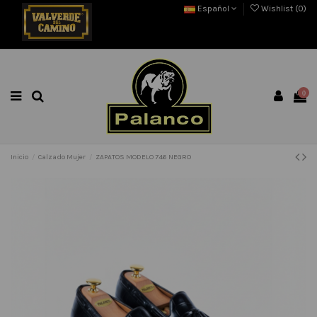
Español
Wishlist (
0
)
0
Inicio
Calzado Mujer
ZAPATOS MODELO 746 NEGRO