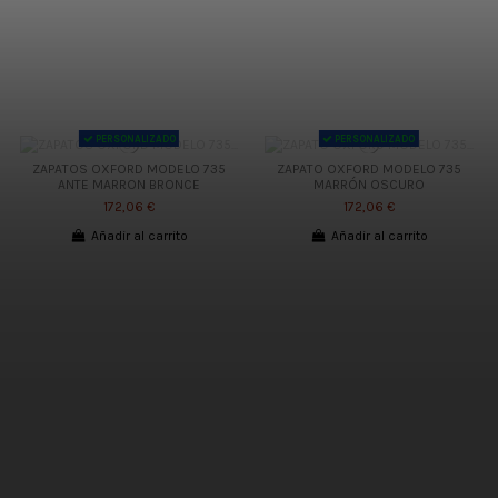
PERSONALIZADO
PERSONALIZADO
ZAPATOS OXFORD MODELO 735
ZAPATO OXFORD MODELO 735
ANTE MARRON BRONCE
MARRÓN OSCURO
172,06 €
172,06 €
Añadir al carrito
Añadir al carrito