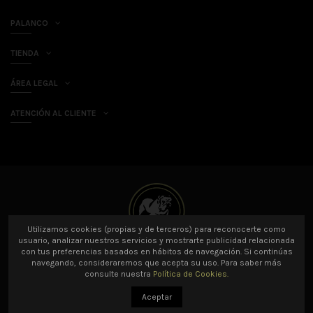
PALANCO
TIENDA
ÁREA LEGAL
ATENCIÓN AL CLIENTE
Utilizamos cookies (propias y de terceros) para reconocerte como
usuario, analizar nuestros servicios y mostrarte publicidad relacionada
con tus preferencias basados en hábitos de navegación. Si continúas
navegando, consideraremos que acepta su uso. Para saber más
© 2021 Palanco SL Todos los derechos reservados.
Profesionales desarrollo
consulte nuestra
Política de Cookies.
web Prestashop
Amarillo Limón
Aceptar