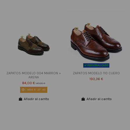
PERSONALIZADO
ZAPATOS MODELO 004 MARRON +
ZAPATOS MODELO 110 CUERO
ARENA
193,36 €
84,00 €
140,00 €
145
d.
11
:
27
:
42
Añadir al carrito
Añadir al carrito