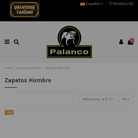
Español
Wishlist (
0
)
0
Inicio
Calzado Hombre
Zapatos Hombre
Zapatos Hombre
Reference, A to Z
24
-40%