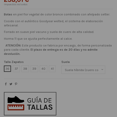
Impuestos incluidos
Botas
en piel flor vegetal de color bronce combinado con afelpado setter.
C
osido con el auténtico Goodyear welted, el sistema de elaboración
artesanal.
F
o
rrado en suave piel vacuno y suela de cuero de alta calidad.
Horma 11 que se ajusta perfectamente al calce.
ATENCIÓN:
Este producto se fabrica por encargo, de forma personalizada
para cada cliente.
El plazo de entrega es de 20 días y no admite
devolución.
Talla Zapatos
Suela
36
37
38
39
40
41