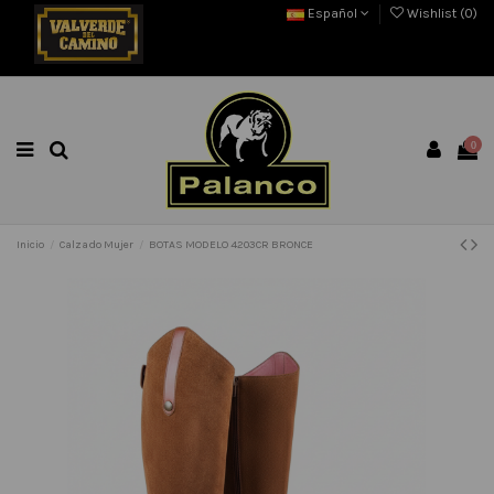
Español
Wishlist (
0
)
0
Inicio
Calzado Mujer
BOTAS MODELO 4203CR BRONCE