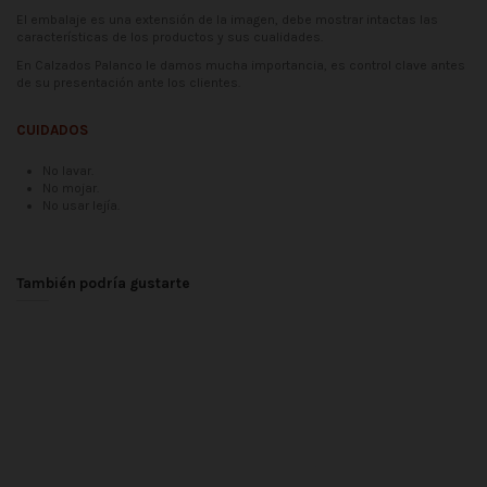
El embalaje es una extensión de la imagen, debe mostrar intactas las
características de los productos y sus cualidades.
En Calzados Palanco le damos mucha importancia, es control clave antes
de su presentación ante los clientes.
CUIDADOS
No lavar.
No mojar.
No usar lejía.
Fecha disponible:
2021-04-20
No reviews
También podría gustarte