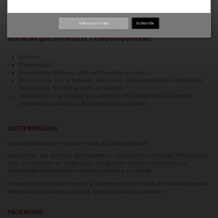
colección destacan los modelos con diseños atemporales y versátiles,
aptos para ambos sexos, con la oportunidad de combinarlos y adaptarlos
a diferentes pieles, colores y estilos.
Subscribe
VENTAJAS QUE OTORGA EL COSIDO GOODYEAR:
Confort.
Flexibilidad.
Aislamiento térmico, tanto al frio como al calor.
Resistencia; con el cuidado adecuado, la vida media del calzado de
fabricación GoodYear welt son 8 años.
Resolar; tiene la ventaja que además de su larga vida, se puede
cambiar la suela sin sufrir daños en el calzado.
SOSTENIBILIDAD
La sostenibilidad no es una moda, es una obligación
Apostamos por diseños atemporales y colecciones limitadas. Producimos
solo lo necesario en cada caso, sin generar stocks innecesarios y
obteniendo calzado más funcional y hecho a medida.
Inversiones más conscientes y duraderas en artículos de calidad que son
extensión de quienes somos y reflejo de nuestros valores.
PACKAGING