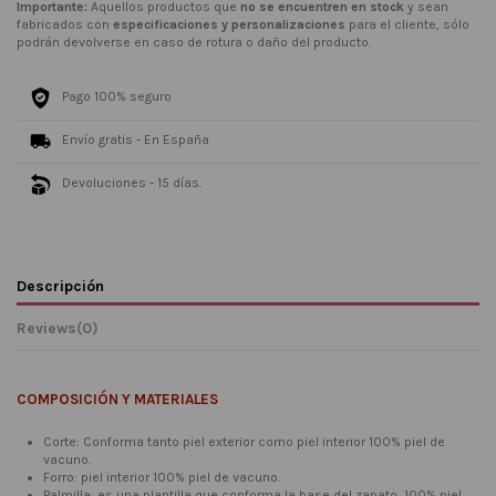
Importante:
Aquellos productos que
no se encuentren en stock
y sean
fabricados con
especificaciones y personalizaciones
para el cliente, sólo
podrán devolverse en caso de rotura o daño del producto.
Pago 100% seguro
Envío gratis - En España
Devoluciones - 15 días.
Descripción
Reviews
(0)
COMPOSICIÓN Y MATERIALES
Corte: Conforma tanto piel exterior como piel interior 100% piel de
vacuno.
Forro: piel interior 100% piel de vacuno.
Palmilla: es una plantilla que conforma la base del zapato, 100% piel