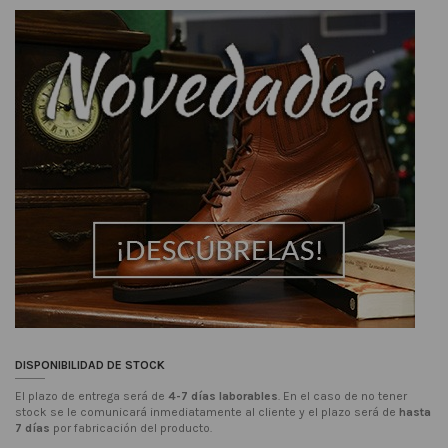
DISPONIBILIDAD DE STOCK
El plazo de entrega será de
4-7 días laborables
. En el caso de no tener
stock se le comunicará inmediatamente al cliente y el plazo será de
hasta
7 días
por fabricación del producto.