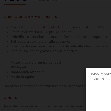
COMPOSICIÓN Y MATERIALES
Corte: Conforma tanto piel exterior como piel interior 100% pie
Forro: piel interior 100% piel de vacuno.
Palmilla: es una plantilla que conforma la base del zapato, 10
Entresuela: es una plantilla de cuero.
Vira: tira de cuero que une el corte, la palmilla y la entresuela.
Piso: puede ser de goma o de suela natural.
Materiales de primera calidad
100% piel
Confección artesanal
¡Aviso import
Made in Spain
enviarán a la 
Nuestros zapatos se realizan mediante procesos artesanales, gar
ORIGEN
Todas las fases de producción se realizan en nuestra fábrica de