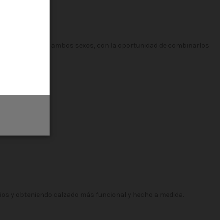
.
iles, aptos para ambos sexos, con la oportunidad de combinarlos
rios y obteniendo calzado más funcional y hecho a medida.