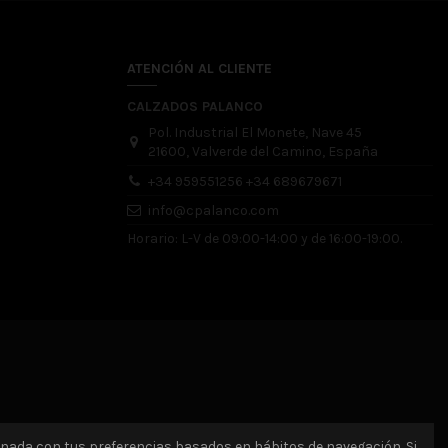
ATENCIÓN AL CLIENTE
CALZADOS PALANCO
Pol. Industrial El Monete, Nave 45
21600, Valverde del Camino, España
+34 959551256 +34 689679671
info@cpalanco.com
Horario: L-V de 09:00-14:00 y de 16:00-19:00.
ionada con tus preferencias basados en hábitos de navegación. Si