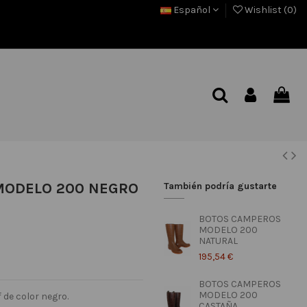
Español
Wishlist (
0
)
MODELO 200 NEGRO
También podría gustarte
BOTOS CAMPEROS
MODELO 200
NATURAL
195,54 €
BOTOS CAMPEROS
MODELO 200
 de color negro.
CASTAÑA