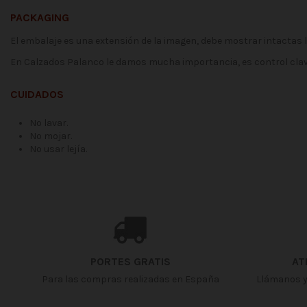
PACKAGING
El embalaje es una extensión de la imagen, debe mostrar intactas 
En Calzados Palanco le damos mucha importancia, es control clav
CUIDADOS
No lavar.
No mojar.
No usar lejía.
Fecha disponible:
2021-04-20
No reviews
PORTES GRATIS
AT
Para las compras realizadas en España
Llámanos y