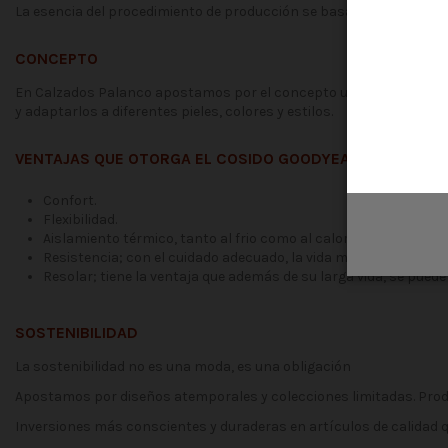
La esencia del procedimiento de producción se basa en la sinergia 
CONCEPTO
En Calzados Palanco apostamos por el concepto unisex. En nuestr
y adaptarlos a diferentes pieles, colores y estilos.
VENTAJAS QUE OTORGA EL COSIDO GOODYEAR:
Confort.
Flexibilidad.
Aislamiento térmico, tanto al frio como al calor.
Resistencia; con el cuidado adecuado, la vida media del calza
Resolar; tiene la ventaja que además de su larga vida, se puede
SOSTENIBILIDAD
La sostenibilidad no es una moda, es una obligación
Apostamos por diseños atemporales y colecciones limitadas. Prod
Inversiones más conscientes y duraderas en artículos de calidad q