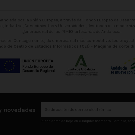
nciada por la unión Europea, a través del Fondo Europeo de Desarroll
ca, Industria, Conocimientos y Universidades, destinada a la moderniza
generacional de las PIMES artesanas de Andalucia.
rmacion Conseguir un tejido empresarial más competitivo. Los proyect
do de Centro de Estudios Informáticos (CEI) - Maquina de corte d
 y novedades
Puede darse de baja en cualquier momento. Para ello, consu