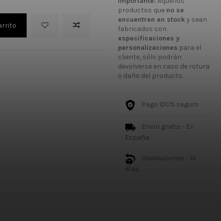
Importante:
Aquellos
productos que
no se
encuentren en stock
y sean
arrito
fabricados con
especificaciones y
personalizaciones
para el
cliente, sólo podrán
devolverse en caso de rotura
o daño del producto.
Pago 100% seguro
Envío gratis - En
España
Devoluciones - 15
días.