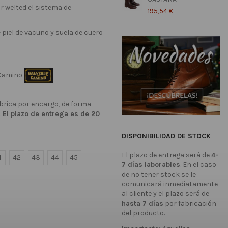
r welted el sistema de
195,54 €
 piel de vacuno y suela de cuero
 Camino
brica por encargo, de forma
.
El plazo de entrega es de 20
DISPONIBILIDAD DE STOCK
El plazo de entrega será de
4-
1
42
43
44
45
7 días laborables
. En el caso
de no tener stock se le
comunicará inmediatamente
al cliente y el plazo será de
hasta 7 días
por fabricación
del producto.