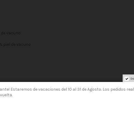
l de vacuno.
0% piel de vacuno
Do
ante! Estaremos de vacaciones del 10 al 31 de Agosto. Los pedidos rea
vuelta.
antizando un acabado perfecto, comodidad y perdurabilidad del zapa
 tradición artesanal, donde muchas son las manos que se esconden de