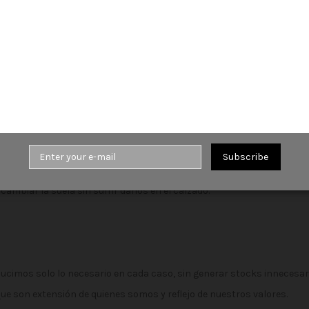
entre tradición e innovación, para obtener zapatos de calidad y diseño
a colección destacan los modelos con diseños atemporales y versát
Subscribe
do de fabricación GoodYear welt son 8 años.
 cambiar la suela sin sufrir daños en el calzado.
ucimos solo lo necesario en cada caso, sin generar stocks innecesa
ue son extensión de quienes somos y reflejo de nuestros valores.