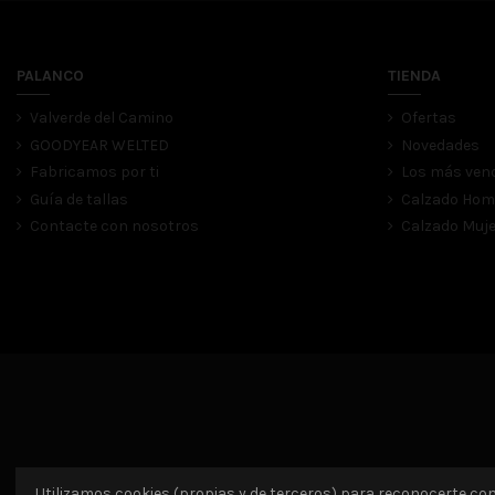
PALANCO
TIENDA
Valverde del Camino
Ofertas
GOODYEAR WELTED
Novedades
Fabricamos por ti
Los más ven
Guía de tallas
Calzado Hom
Contacte con nosotros
Calzado Muje
Utilizamos cookies (propias y de terceros) para reconocerte com