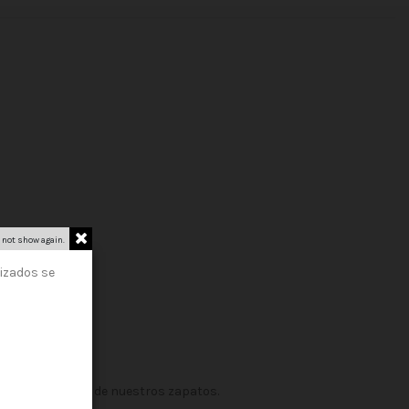
 not show again.
lizados se
to.
trás de cada uno de nuestros zapatos.