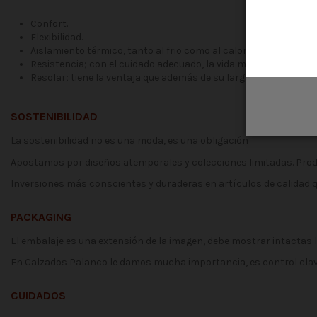
Confort.
Flexibilidad.
Aislamiento térmico, tanto al frio como al calor.
Resistencia; con el cuidado adecuado, la vida media del calza
Resolar; tiene la ventaja que además de su larga vida, se puede
SOSTENIBILIDAD
La sostenibilidad no es una moda, es una obligación
Apostamos por diseños atemporales y colecciones limitadas. Prod
Inversiones más conscientes y duraderas en artículos de calidad q
PACKAGING
El embalaje es una extensión de la imagen, debe mostrar intactas 
En Calzados Palanco le damos mucha importancia, es control clav
CUIDADOS