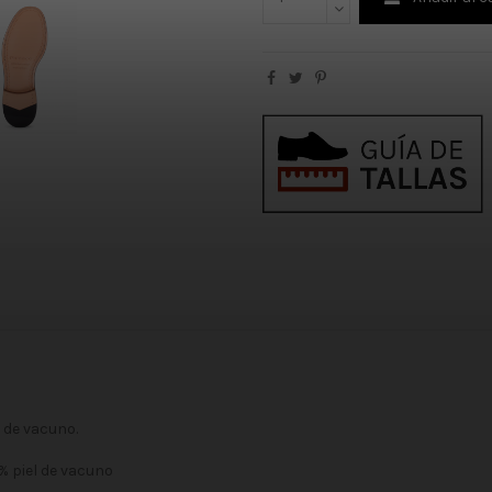
l de vacuno.
0% piel de vacuno