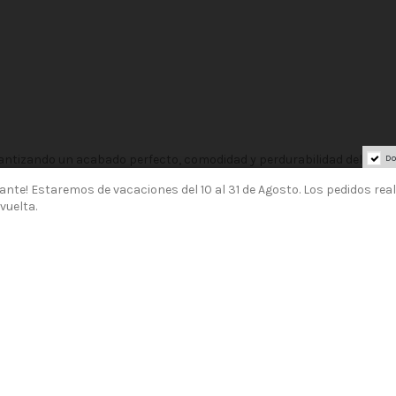
antizando un acabado perfecto, comodidad y perdurabilidad del zapa
Do
ante! Estaremos de vacaciones del 10 al 31 de Agosto. Los pedidos rea
vuelta.
 tradición artesanal, donde muchas son las manos que se esconden de
entre tradición e innovación, para obtener zapatos de calidad y diseño
a colección destacan los modelos con diseños atemporales y versát