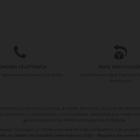
ENCIÓN TELEFÓNICA
FÁCIL DEVOLUCIÓ
 resolveremos todas tus dudas
Contáctanos para tramitar t
devolución
nciada por la unión Europea, a través del Fondo Europeo de Desarroll
ca, Industria, Conocimientos y Universidades, destinada a la moderniza
generacional de las PIMES artesanas de Andalucia.
rmacion Conseguir un tejido empresarial más competitivo. Los proyect
do de Centro de Estudios Informáticos (CEI) - Maquina de corte d