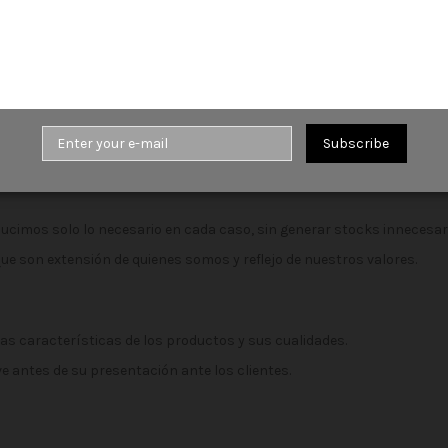
do de fabricación GoodYear welt son 8 años.
 cambiar la suela sin sufrir daños en el calzado.
Subscribe
ucimos solo lo necesario en cada caso, sin generar stocks innecesa
ue son extensión de quienes somos y reflejo de nuestros valores.
las características de los productos y sus cualidades.
e antes de su presentación ante los clientes.