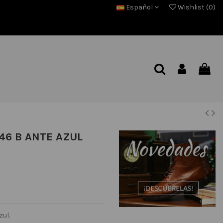
Español
Wishlist (
0
)
46 B ANTE AZUL
zul.