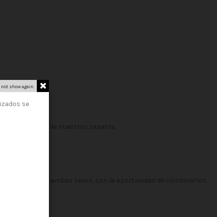
to.
 not show again.
lizados se
trás de cada uno de nuestros zapatos.
.
iles, aptos para ambos sexos, con la oportunidad de combinarlos