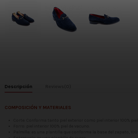
Descripción
Reviews
(0)
COMPOSICIÓN Y MATERIALES
Corte: Conforma tanto piel exterior como piel interior 100% pie
Forro: piel interior 100% piel de vacuno.
Palmilla: es una plantilla que conforma la base del zapato, 10
Entresuela: es una plantilla de cuero.