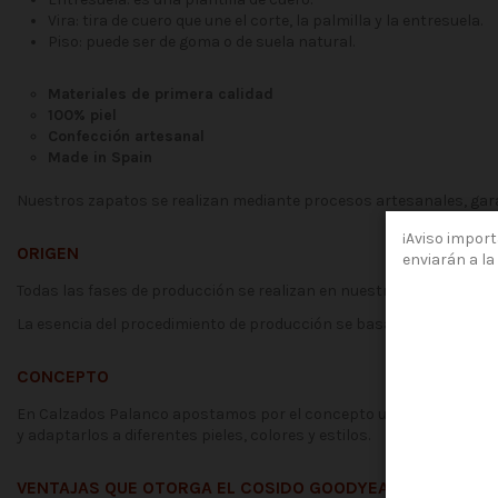
Vira: tira de cuero que une el corte, la palmilla y la entresuela.
Piso: puede ser de goma o de suela natural.
Materiales de primera calidad
100% piel
Confección artesanal
Made in Spain
Nuestros zapatos se realizan mediante procesos artesanales, gar
¡Aviso import
ORIGEN
enviarán a la 
Todas las fases de producción se realizan en nuestra fábrica de
La esencia del procedimiento de producción se basa en la sinergia 
CONCEPTO
En Calzados Palanco apostamos por el concepto unisex. En nuestr
y adaptarlos a diferentes pieles, colores y estilos.
VENTAJAS QUE OTORGA EL COSIDO GOODYEAR: