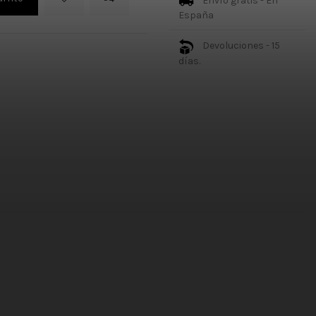
Envío gratis - En
España
Devoluciones - 15
días.