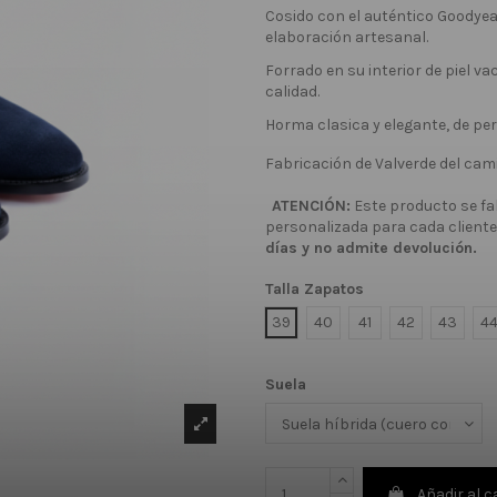
Cosido con el auténtico Goodyea
elaboración artesanal.
Forrado en su interior de piel va
calidad.
Horma clasica y elegante, de per
Fabricación de Valverde del ca
ATENCIÓN:
Este producto se fa
personalizada para cada cliente
días y no admite devolución.
Talla Zapatos
39
40
41
42
43
4
Suela
Añadir al c