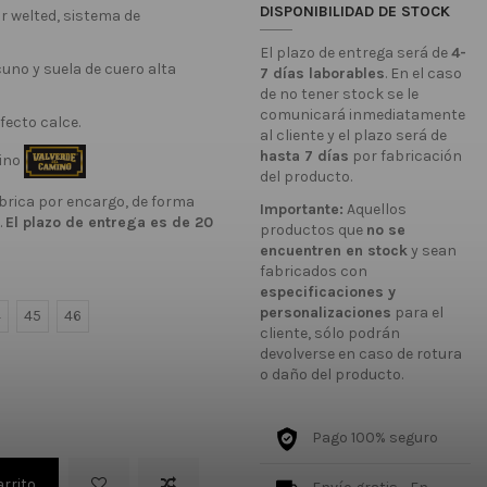
DISPONIBILIDAD DE STOCK
r welted, sistema de
El plazo de entrega será de
4-
cuno y suela de cuero alta
7 días laborables
. En el caso
de no tener stock se le
comunicará inmediatamente
fecto calce.
al cliente y el plazo será de
hasta 7 días
por fabricación
mino
del producto.
brica por encargo, de forma
Importante:
Aquellos
.
El plazo de entrega es de 20
productos que
no se
encuentren en stock
y sean
fabricados con
especificaciones y
personalizaciones
para el
4
45
46
cliente, sólo podrán
devolverse en caso de rotura
o daño del producto.
Pago 100% seguro
arrito