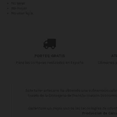
No lavar.
No mojar.
No usar lejía.
Fecha disponible:
2021-04-20
No reviews
PORTES GRATIS
AT
Para las compras realizadas en España
Llámanos y
Este taller artesano ha obtenido una subvención cofina
través de la Consejeria de Transformación Económi
Garantizar un mejor uso de las tecnologías de info
Produccion de Calza